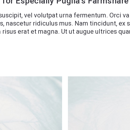
for Especially Puglia’s Farmshare
suscipit, vel volutpat urna fermentum. Orci v
, nascetur ridiculus mus. Nam tincidunt, ex s
ra risus erat et magna. Ut ut augue ultrices q